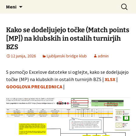
LBK
Preskoči
Išči:
LJUBLJANSKI BRIDGE KLUB
Meni
na
vsebino
Kako se dodeljujejo točke (Match points
[MP]) na klubskih in ostalih turnirjih
BZS
12 junija, 2026
Ljubljanski bridge klub
admin
S pomočjo Excelove datoteke si oglejte, kako se dodeljujejo
točke (MP) na klubskih in ostalih turnirjih BZS |
XLSX
|
GOOGLOVA PREGLEDNICA
|