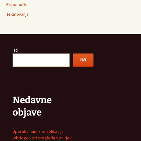
Pripomočki
Tekmovanja
Išči
Išči
Nedavne
objave
Uporaba namizne aplikacija
Wbridge5 pri pregledu turnirjev