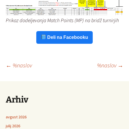
Prikaz dodeljevanja Match Points (MP) na bridž turnirjih
Deli na Facebooku
Krmarjenje
←
%naslov
%naslov
→
po
Arhiv
prispevkih
avgust 2026
julij 2026