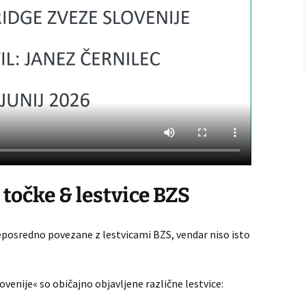
 točke & lestvice BZS
eposredno povezane z lestvicami BZS, vendar niso isto
ovenije« so običajno objavljene različne lestvice: