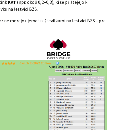
tink
KAT
(npr. okoli 0,2–0,3), ki se prištejejo k
ku na lestvici BZS.
or ne morejo ujemati s številkami na lestvici BZS – gre
.