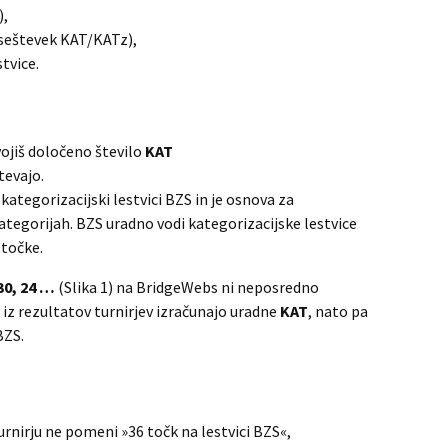
),
seštevek KAT/KATz),
tvice.
jiš določeno število
KAT
tevajo.
ategorizacijski lestvici BZS in je osnova za
ategorijah. BZS uradno vodi kategorizacijske lestvice
 točke.
30, 24 …
(Slika 1) na BridgeWebs ni neposredno
e iz rezultatov turnirjev izračunajo uradne
KAT
, nato pa
BZS.
nirju ne pomeni »36 točk na lestvici BZS«,