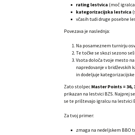
rating lestvica
(moč igralca
kategorizacijska lestvica
(
včasih tudi druge posebne les
Povezava je naslednja:
Na posameznem turnirju osvo
Te točke se skozi sezono seš
Vsota določa tvoje mesto na k
napredovanje v bridževskih k
in dodeljuje kategorizacijske
Zato stolpec
Master Points = 36, 
prikazan na lestvici BZS. Najprej s
se te prištevajo igralcu na lestvici 
Za tvoj primer:
zmaga na nedeljskem BBO tur