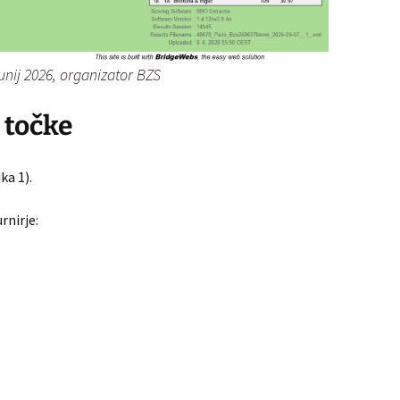
 junij 2026, organizator BZS
 točke
ka 1).
rnirje: