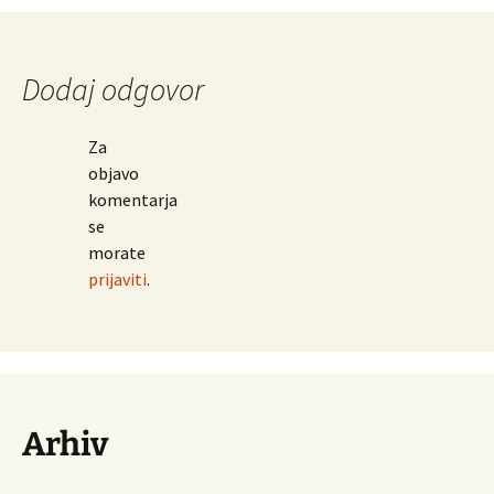
po
Dodaj odgovor
prispevkih
Za
objavo
komentarja
se
morate
prijaviti
.
Arhiv