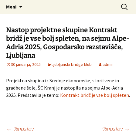
LBK
Preskoči
Išči:
LJUBLJANSKI BRIDGE KLUB
Meni
na
vsebino
Nastop projektne skupine Kontrakt
bridž je vse bolj spleten, na sejmu Alpe-
Adria 2025, Gospodarsko razstavišče,
Ljubljana
30 januarja, 2025
Ljubljanski bridge klub
admin
Projektna skupina iz Srednje ekonomske, storitvene in
gradbene šole, ŠC Kranj je nastopila na sejmu Alpe-Adria
2025. Predstavila je temo:
Kontrakt bridž je vse bolj spleten
.
Krmarjenje
←
%naslov
%naslov
→